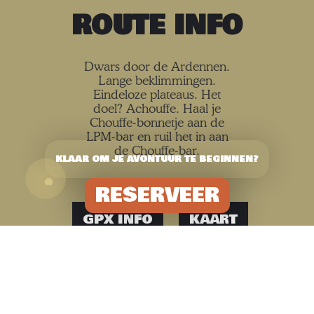
ROUTE INFO
Dwars door de Ardennen.
Lange beklimmingen.
Eindeloze plateaus. Het
doel? Achouffe. Haal je
Chouffe-bonnetje aan de
LPM-bar en ruil het in aan
de Chouffe-bar.
KLAAR OM JE AVONTUUR TE BEGINNEN?
RESERVEER
GPX INFO
KAART
150 km
5:30h
2.367 m